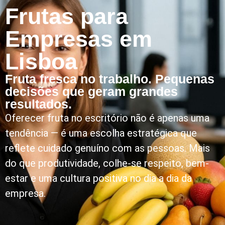
Frutas para
Empresas em
Lisboa
Fruta fresca no trabalho. Pequenas
decisões que geram grandes
resultados.
Oferecer fruta no escritório não é apenas uma
tendência — é uma escolha estratégica que
reflete cuidado genuíno com as pessoas. Mais
do que produtividade, colhe-se respeito, bem-
estar e uma cultura positiva no dia a dia da
empresa.