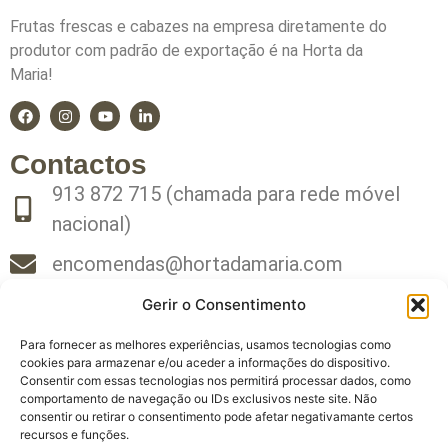
Frutas frescas e cabazes na empresa diretamente do
produtor com padrão de exportação é na Horta da
Maria!
Contactos
913 872 715 (chamada para rede móvel
nacional)
encomendas@hortadamaria.com
WhatsApp
Gerir o Consentimento
Política de Privacidade
Para fornecer as melhores experiências, usamos tecnologias como
cookies para armazenar e/ou aceder a informações do dispositivo.
Subscreva a nossa Newsletter
Consentir com essas tecnologias nos permitirá processar dados, como
NOME
comportamento de navegação ou IDs exclusivos neste site. Não
consentir ou retirar o consentimento pode afetar negativamante certos
recursos e funções.